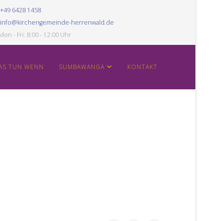
+49 6428 1458
info@kirchengemeinde-herrenwald.de
Mon - Fri: 8:00 - 12:00 Uhr
AS TUN WENN
SUMBAWANGA
KONTAKT