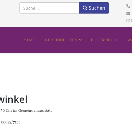
Suchen
Suchen
START
GEMEINDELEBEN
PILGERKIRCHE
W
winkel
4:30 Uhr im Gemeindehaus statt.
: 06692/7153