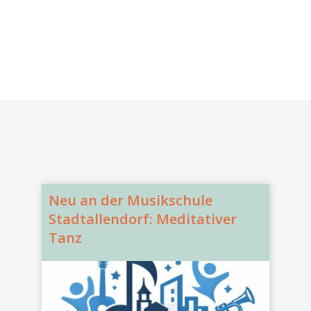
Neu an der Musikschule
Stadtallendorf: Meditativer
Tanz