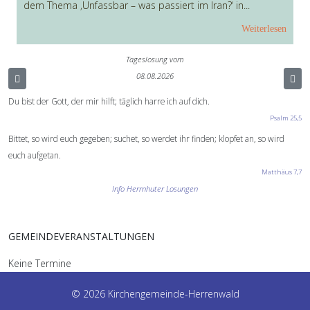
dem Thema ‚Unfassbar – was passiert im Iran?‘ in...
Weiterlesen
Tageslosung vom
08.08.2026
Du bist der Gott, der mir hilft; täglich harre ich auf dich.
Psalm 25,5
Bittet, so wird euch gegeben; suchet, so werdet ihr finden; klopfet an, so wird
euch aufgetan.
Matthäus 7,7
Info Herrnhuter Losungen
GEMEINDEVERANSTALTUNGEN
Keine Termine
© 2026 Kirchengemeinde-Herrenwald